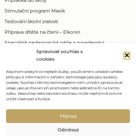
Přípravka do školy
Stimulační program Maxík
Testování školní zralosti
Příprava dítěte na čtení – Elkonin
Speciálně pedagogická péče a poradenství
Spravovat souhlas s
Neuro-vývojová stimulace
cookies
Kontaktní údaje
Abychom poskytli co nejlepší služby, používáme k ukládání a/nebo
přístupu k informacím o zařízení, technologie jako jsou soubory
Ráda Vás uvítám ve své kanceláři v Berouně v ulici
cookies. Souhlas s těmito technologiemi nám umožní zpracovávat
údaje, jako je chování při procházení nebo jedinečná ID na tomto
Pivovarská 170/3 v Berouně.
webu. Nesouhlas nebo odvolání souhlasu může nepříznivě ovlivnit
určité vlastnosti a funkce.
Adresa:
Pivovarská 170/3, Beroun
Telefon:
+420 739 153 475
Příjmout
Email:
alena@poradenstvidetem.cz
Odmítnout